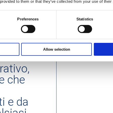
una
 provided to them or that they’ve collected from your use of their
Ci siam
 proprie
voluto e
riabilit
Preferences
Statistics
 errori,
una disi
al fianc
nerla
problem
amente
Allow selection
el
rativo,
he che
ti e da
lsiasi