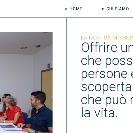
HOME
CHI SIAMO
LA NOSTRA MISSIO
Offrire u
che poss
persone e
scoperta 
che può r
la vita.