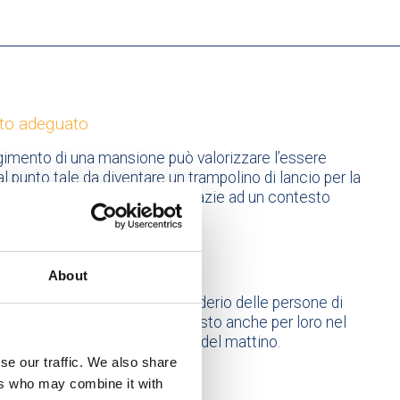
to adeguato
gimento di una mansione può valorizzare l’essere
 punto tale da diventare un trampolino di lancio per la
 in tutti i suoi ambiti di vita, grazie ad un contesto
ionale adeguato.
o alla giornata
About
o quindi può riaccendere il desiderio delle persone di
 utili, la speranza che c’è un posto anche per loro nel
per dare un senso alla sveglia del mattino.
se our traffic. We also share
ers who may combine it with
amo per un bisogno reale