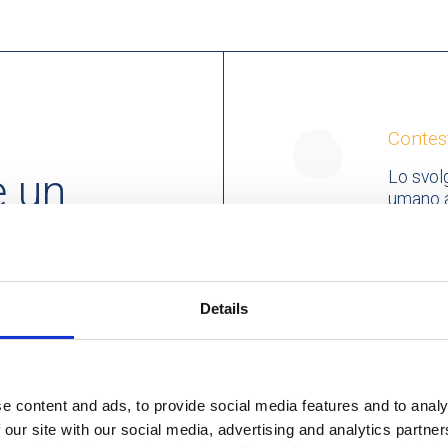
Contes
e un
Lo svol
umano al
persona,
profess
scuno e
Un sens
rsi
Details
Il lavor
sentirsi
mondo, 
alore
e content and ads, to provide social media features and to analy
 our site with our social media, advertising and analytics partn
Esisti