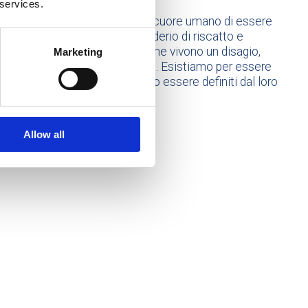
 services.
o perché esiste il bisogno del cuore umano di essere
 amato, per rispondere al desiderio di riscatto e
azione di tutte quelle persone che vivono un disagio,
Marketing
llusione nei confronti della vita. Esistiamo per essere
o di tutti quelli che non vogliono essere definiti dal loro
a.
Allow all