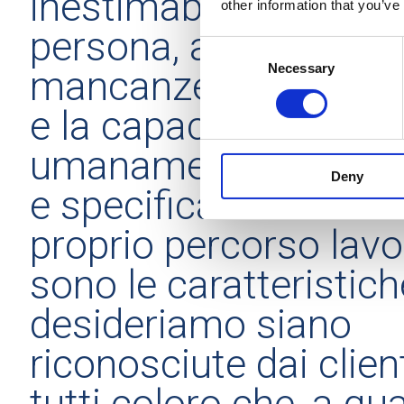
inestimabile di ciasc
other information that you’ve
persona, al di là delle
Consent
Necessary
Selection
mancanze e dei propri
e la capacità di soste
umanamente, tecnic
Deny
e specificatamente n
proprio percorso lavo
sono le caratteristic
desideriamo siano
riconosciute dai clien
tutti coloro che, a qua